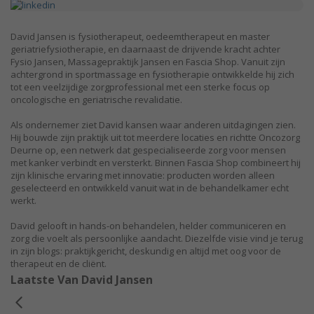
David Jansen is fysiotherapeut, oedeemtherapeut en master
geriatriefysiotherapie, en daarnaast de drijvende kracht achter
Fysio Jansen, Massagepraktijk Jansen en Fascia Shop. Vanuit zijn
achtergrond in sportmassage en fysiotherapie ontwikkelde hij zich
tot een veelzijdige zorgprofessional met een sterke focus op
oncologische en geriatrische revalidatie.
Als ondernemer ziet David kansen waar anderen uitdagingen zien.
Hij bouwde zijn praktijk uit tot meerdere locaties en richtte Oncozorg
Deurne op, een netwerk dat gespecialiseerde zorg voor mensen
met kanker verbindt en versterkt. Binnen Fascia Shop combineert hij
zijn klinische ervaring met innovatie: producten worden alleen
geselecteerd en ontwikkeld vanuit wat in de behandelkamer echt
werkt.
David gelooft in hands-on behandelen, helder communiceren en
zorg die voelt als persoonlijke aandacht. Diezelfde visie vind je terug
in zijn blogs: praktijkgericht, deskundig en altijd met oog voor de
therapeut en de cliënt.
Laatste Van David Jansen