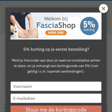
Ga
naar
Waardering
9.1
van 10. Totaal
746
beoordelingen
de
inhoud
Gratis verzending vanaf €150
50 dagen bedenktijd
Deskunding advies
Toggle
5% korting op je eerste bestelling?
Verschillende cupping technieken in de
Nav
0
kar
praktijk
Meld je hieronder aan door je naam en emailadres achter
David Jansen
|
24 maart 2026
|
2 min. leestijd
233
te laten, en je ontvangt een kortingscode van 5% (niet
geldig i.c.m. lopende aanbiedingen).
Type
Verschillende cupping technieken in
SALE
your
de praktijk
name
CONTACT
Type
your
email
Cupping is een veelzijdige behandeltechniek die steeds vaker wordt
Stuur me de kortingscode
toegepast binnen de fysiotherapie en massagepraktijk. Door middel