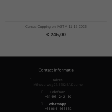
Cursus Cupping en IASTM 11-12-2026
€ 245,00
Contact informatie
Adres:
Milhezerweg 27, 5752 BA Deurne
Telefoon:
+31 493 - 24 21 10
WhatsApp:
+31 06 41 66 51 52