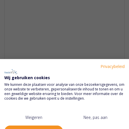
Privacybeleid
Methatec Cupping Set
Wij gebruiken cookies
Special
€ 128,25
€ 114,95
We kunnen deze plaatsen voor analyse van onze bezoekersgegevens, om
Price
onze website te verbeteren, gepersonaliseerde inhoud te tonen en om u
een geweldige website-ervaring te bieden. Voor meer informatie over de
cookies die we gebruiken opent u de instellingen.
Weigeren
Nee, pas aan