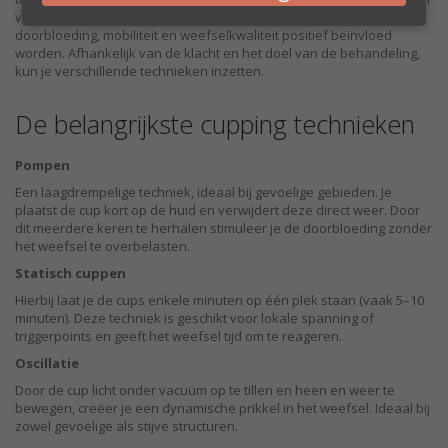
van vacuüm creëer je een lift in het weefsel, waardoor
doorbloeding, mobiliteit en weefselkwaliteit positief beïnvloed
worden. Afhankelijk van de klacht en het doel van de behandeling,
kun je verschillende technieken inzetten.
De belangrijkste cupping technieken
Pompen
Een laagdrempelige techniek, ideaal bij gevoelige gebieden. Je
plaatst de cup kort op de huid en verwijdert deze direct weer. Door
dit meerdere keren te herhalen stimuleer je de doorbloeding zonder
het weefsel te overbelasten.
Statisch cuppen
Hierbij laat je de cups enkele minuten op één plek staan (vaak 5–10
minuten). Deze techniek is geschikt voor lokale spanning of
triggerpoints en geeft het weefsel tijd om te reageren.
Oscillatie
Door de cup licht onder vacuüm op te tillen en heen en weer te
bewegen, creëer je een dynamische prikkel in het weefsel. Ideaal bij
zowel gevoelige als stijve structuren.