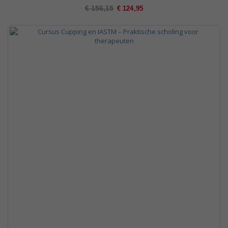
Special
€ 156,15
€ 124,95
Price