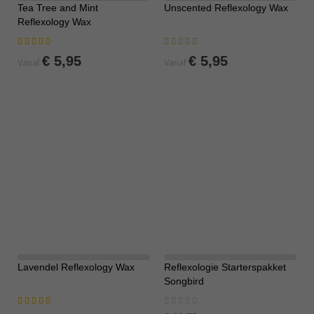
Tea Tree and Mint
Unscented Reflexology Wax
Reflexology Wax
Waardering:
Waardering:
100%
80%
€ 5,95
€ 5,95
Vanaf
Vanaf
Lavendel Reflexology Wax
Reflexologie Starterspakket
-10%
Songbird
Waardering:
Rating:
96%
0%