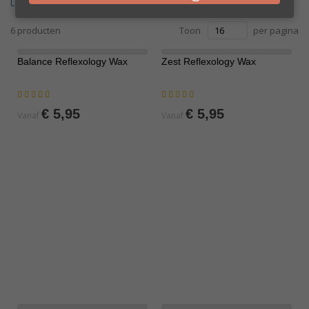
Lees meer
6
producten
Toon
per pagina
Balance Reflexology Wax
Zest Reflexology Wax
Waardering:
Waardering:
80%
100%
€ 5,95
€ 5,95
Vanaf
Vanaf