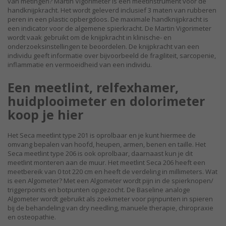
van metingen? Martin Vigorimeter is een meetinstrument voor de
handknijpkracht. Het wordt geleverd inclusief 3 maten van rubberen
peren in een plastic opbergdoos. De maximale handknijpkracht is
een indicator voor de algemene spierkracht. De Martin Vigorimeter
wordt vaak gebruikt om de knijpkracht in klinische- en
onderzoeksinstellingen te beoordelen. De knijpkracht van een
individu geeft informatie over bijvoorbeeld de fragiliteit, sarcopenie,
inflammatie en vermoeidheid van een individu.
Een meetlint, relfexhamer,
huidplooimeter en dolorimeter
koop je hier
Het Seca meetlint type 201 is oprolbaar en je kunt hiermee de
omvang bepalen van hoofd, heupen, armen, benen en taille. Het
Seca meetlint type 206 is ook oprolbaar, daarnaast kun je dit
meetlint monteren aan de muur. Het meetlint Seca 206 heeft een
meetbereik van 0 tot 220 cm en heeft de verdeling in millimeters. Wat
is een Algometer? Met een Algometer wordt pijn in de spierknopen/
triggerpoints en botpunten opgezocht. De Baseline analoge
Algometer wordt gebruikt als zoekmeter voor pijnpunten in spieren
bij de behandeling van dry needling, manuele therapie, chiropraxie
en osteopathie.