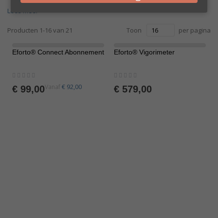
Lees meer
Producten
1
-
16
van
21
Toon
per pagina
Eforto® Connect Abonnement
Eforto® Vigorimeter
Rating:
Rating:
0%
0%
€ 92,00
Vanaf
€ 99,00
€ 579,00