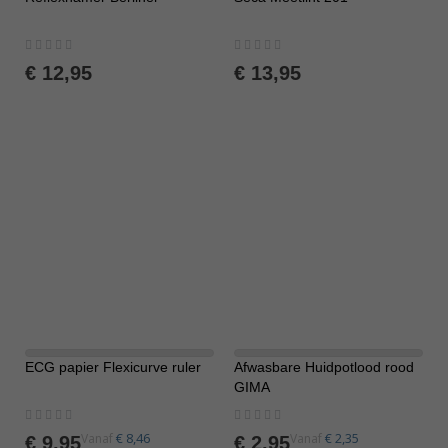
Rating:
Rating:
0%
0%
€ 12,95
€ 13,95
ECG papier Flexicurve ruler
Afwasbare Huidpotlood rood
GIMA
Rating:
Rating:
0%
0%
€ 8,46
€ 2,35
Vanaf
Vanaf
€ 9,95
€ 2,95