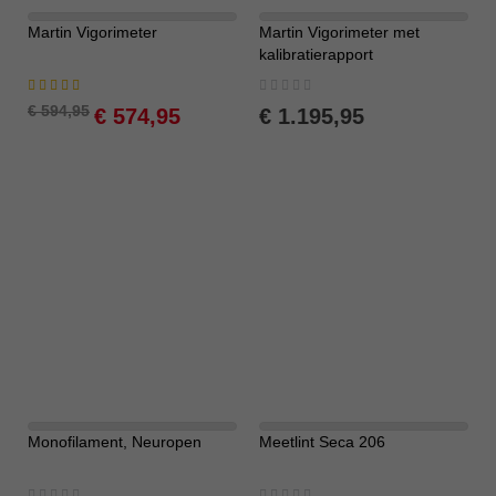
Martin Vigorimeter
Martin Vigorimeter met
-3%
Beschikbaar op bestelling
kalibratierapport
Waardering:
Rating:
100%
0%
Special
€ 594,95
€ 574,95
€ 1.195,95
Price
Monofilament, Neuropen
Meetlint Seca 206
Rating:
Rating: