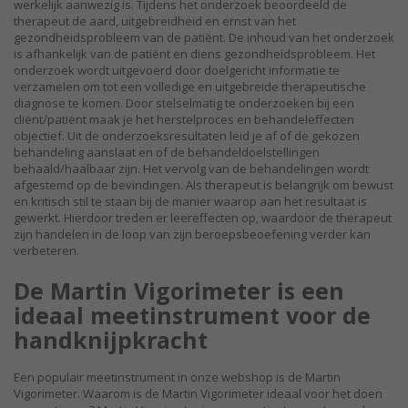
werkelijk aanwezig is. Tijdens het onderzoek beoordeeld de
therapeut de aard, uitgebreidheid en ernst van het
gezondheidsprobleem van de patiënt. De inhoud van het onderzoek
is afhankelijk van de patiënt en diens gezondheidsprobleem. Het
onderzoek wordt uitgevoerd door doelgericht informatie te
verzamelen om tot een volledige en uitgebreide therapeutische
diagnose te komen. Door stelselmatig te onderzoeken bij een
cliënt/patiënt maak je het herstelproces en behandeleffecten
objectief. Uit de onderzoeksresultaten leid je af of de gekozen
behandeling aanslaat en of de behandeldoelstellingen
behaald/haalbaar zijn. Het vervolg van de behandelingen wordt
afgestemd op de bevindingen. Als therapeut is belangrijk om bewust
en kritisch stil te staan bij de manier waarop aan het resultaat is
gewerkt. Hierdoor treden er leereffecten op, waardoor de therapeut
zijn handelen in de loop van zijn beroepsbeoefening verder kan
verbeteren.
De Martin Vigorimeter is een
ideaal meetinstrument voor de
handknijpkracht
Een populair meetinstrument in onze webshop is de Martin
Vigorimeter. Waarom is de Martin Vigorimeter ideaal voor het doen