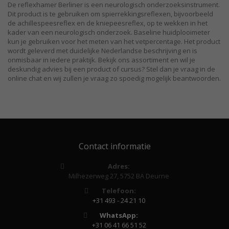
De reflexhamer Berliner is een neurologisch onderzoeksinstrument.
Dit product is te gebruiken om spierrekkingsreflexen, bijvoorbeeld
de achillespeesreflex en de kniepeesreflex, op te wekken in het
kader van een neurologisch onderzoek. Baseline huidplooimeter
kun je gebruiken voor het meten van het vetpercentage. Het product
wordt geleverd met duidelijke Nederlandse beschrijving en is
onmisbaar in iedere praktijk. Bekijk ons assortiment en wil je
deskundig advies bij een product of cursus? Stel dan je vraag in de
online chat en wij zullen je vraag zo spoedig mogelijk beantwoorden.
Contact informatie
Adres:
Milhezerweg 27, 5752 BA Deurne
Telefoon:
+31 493 - 24 21 10
WhatsApp:
+31 06 41 66 51 52