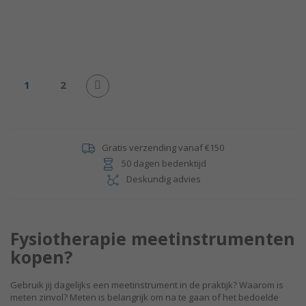
Pagina
U lees momenteel pagina
Pagina
1
2
Pagina
Volgende
Gratis verzending vanaf €150
50 dagen bedenktijd
Deskundig advies
Fysiotherapie meetinstrumenten
kopen?
Gebruik jij dagelijks een meetinstrument in de praktijk? Waarom is
meten zinvol? Meten is belangrijk om na te gaan of het bedoelde