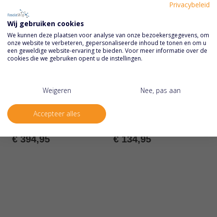
Privacybeleid
Wij gebruiken cookies
We kunnen deze plaatsen voor analyse van onze bezoekersgegevens, om
onze website te verbeteren, gepersonaliseerde inhoud te tonen en om u
een geweldige website-ervaring te bieden. Voor meer informatie over de
cookies die we gebruiken opent u de instellingen.
Weigeren
Nee, pas aan
Kalibreren Martin Vigorimeter
Set peertjes Martin
Vigorimeter
Accepteer alles
Rating:
Rating:
0%
0%
€ 394,95
€ 134,95