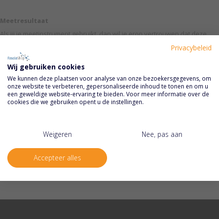
Meetresultaat
Als jij je meetinstrument gebruikt, dan wil je erop vertrouwen dat deze
veilig is en het juiste resultaat weergeeft.
Privacybeleid
Wij gebruiken cookies
Kosten
We kunnen deze plaatsen voor analyse van onze bezoekersgegevens, om
Met Fascia Shop ben je zeker van vaste en vooraf bekende tarieven.
onze website te verbeteren, gepersonaliseerde inhoud te tonen en om u
Mocht na onderzoek kalibratie noodzakelijk zijn dan nemen we contact
een geweldige website-ervaring te bieden. Voor meer informatie over de
op om dit te melden en dan kan je de keus maken om de Martin
cookies die we gebruiken opent u de instellingen.
Vigorimeter te laten kaliberen voor 320 euro bij een erkend bedrijf
geselecteerd door KLS Martin zelf.
Weigeren
Nee, pas aan
Eigenschappen
Eigenschappen
3-4 weken
Accepteer alles
KLS Martin