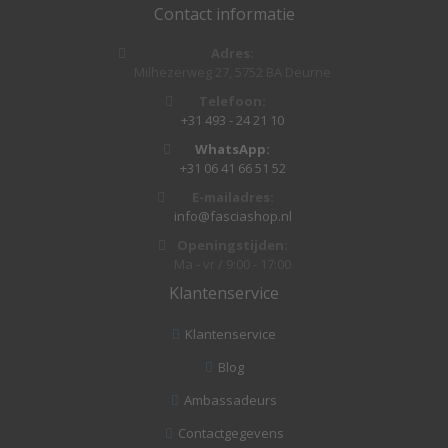
Contact informatie
Adres:
Milhezerweg 27, 5752 BA Deurne
Telefoon:
+31 493 - 24 21 10
WhatsApp:
+31 06 41 66 51 52
E-mailadres:
info@fasciashop.nl
Openingstijden:
Ma - vr / 9:00 - 17:00
Klantenservice
Klantenservice
Blog
Ambassadeurs
Contactgegevens