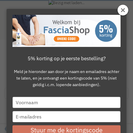
Ga
naar
Waardering
9.1
van 10. Totaal
746
beoordelingen
de
inhoud
Gratis verzending vanaf €150
50 dagen bedenktijd
Deskunding advies
Toggle
5% korting op je eerste bestelling?
Nav
Ga
0
naar
Ga
kar
het
naar
Meld je hieronder aan door je naam en emailadres achter
einde
het
te laten, en je ontvangt een kortingscode van 5% (niet
Merk:
KLS Martin
van
begin
geldig i.c.m. lopende aanbiedingen).
Onderzoek kalibratie Martin
de
van
afbeeldingen-
de
Vigorimeter
gallerij
afbeeldingen-
Type
gallerij
(
Schrijf de eerste review over dit product
)
SALE
your
name
CONTACT
Type
Onderzoek of kalibreren noodzakelijk is voor de Martin Vigorimeter
your
€ 149,95
email
Stuur me de kortingscode
incl.21% BTW