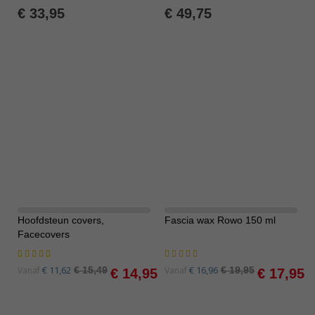
100%
0%
€ 33,95
€ 49,75
Hoofdsteun covers,
Fascia wax Rowo 150 ml
-3%
-10%
Facecovers
Waardering:
Waardering:
90%
100%
Special
Special
€ 11,62
€ 16,96
Vanaf
€ 15,49
Vanaf
€ 19,95
€ 14,95
€ 17,95
Price
Price