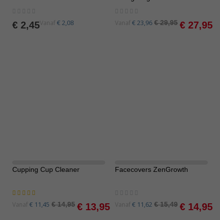
Rating:
Rating:
0%
0%
Special
€ 2,08
€ 23,96
Vanaf
Vanaf
€ 29,95
€ 2,45
€ 27,95
Price
Cupping Cup Cleaner
Facecovers ZenGrowth
-7%
-3%
Waardering:
Rating:
100%
0%
Special
Special
€ 11,45
€ 11,62
Vanaf
€ 14,95
Vanaf
€ 15,49
€ 13,95
€ 14,95
Price
Price