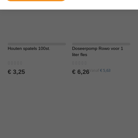
Houten spatels 100st.
Doseerpomp Rowo voor 1
liter fles
Rating:
Rating:
0%
0%
€ 5,63
Vanaf
€ 3,25
€ 6,26