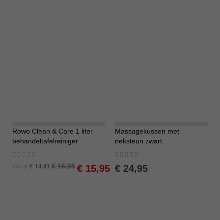
Rowo Clean & Care 1 liter
Massagekussen met
-6%
behandeltafelreiniger
neksteun zwart
Rating:
Rating:
0%
0%
Special
€ 14,41
Vanaf
€ 16,95
€ 15,95
€ 24,95
Price