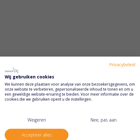
Privacybeleid
Chemodol massageolie 500
Reflexspray 130 ml.
Wij gebruiken cookies
ml.
We kunnen deze plaatsen voor analyse van onze bezoekersgegevens, om
Waardering:
Waardering:
onze website te verbeteren, gepersonaliseerde inhoud te tonen en om u
100%
100%
een geweldige website-ervaring te bieden. Voor meer informatie over de
€ 13,95
Vanaf
€ 13,50
€ 14,45
cookies die we gebruiken opent u de instellingen.
Weigeren
Nee, pas aan
Accepteer alles