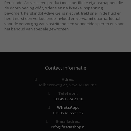
Perskindol Active is een product met specifieke eigenschappen die
de doorbloeding vóór, tijdens en na fysieke inspanning
bevordert. Perskindol Active Gel is niet vet, trekt snel in de huid en
heeft eerst een verkoelende invloed en verwarmt daarna. Ideaal
voor de verzorging van vastzittende en vermoeide spieren en voor
het behoud van soepele gewrichten.
Contact informatie
Adres:
Milhezerweg 27, 5752 BA Deurne
Telefoon:
+31 493 - 24 21 10
WhatsApp:
+31 06 41 66 51 52
E-mailadres:
info@fasciashop.nl