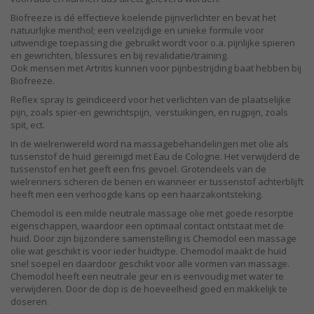
Biofreeze is dé effectieve koelende pijnverlichter en bevat het
natuurlijke menthol; een veelzijdige en unieke formule voor
uitwendige toepassing die gebruikt wordt voor o.a. pijnlijke spieren
en gewrichten, blessures en bij revalidatie/training.
Ook mensen met Artritis kunnen voor pijnbestrijding baat hebben bij
Biofreeze.
Reflex spray Is geïndiceerd voor het verlichten van de plaatselijke
pijn, zoals spier-en gewrichtspijn, verstuikingen, en rugpijn, zoals
spit, ect.
In de wielrenwereld word na massagebehandelingen met olie als
tussenstof de huid gereinigd met Eau de Cologne. Het verwijderd de
tussenstof en het geeft een fris gevoel. Grotendeels van de
wielrenners scheren de benen en wanneer er tussenstof achterblijft
heeft men een verhoogde kans op een haarzakontsteking.
Chemodol is een milde neutrale massage olie met goede resorptie
eigenschappen, waardoor een optimaal contact ontstaat met de
huid. Door zijn bijzondere samenstelling is Chemodol een massage
olie wat geschikt is voor ieder huidtype. Chemodol maakt de huid
snel soepel en daardoor geschikt voor alle vormen van massage.
Chemodol heeft een neutrale geur en is eenvoudig met water te
verwijderen. Door de dop is de hoeveelheid goed en makkelijk te
doseren.