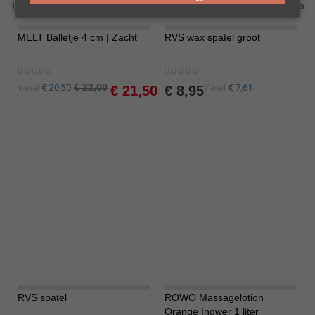
16
producten
Toon
per pagina
MELT Balletje 4 cm | Zacht
RVS wax spatel groot
-2%
Rating:
Rating:
0%
0%
Special
€ 20,50
€ 7,61
Vanaf
€ 22,00
Vanaf
€ 21,50
€ 8,95
Price
RVS spatel
ROWO Massagelotion
-7%
Orange Ingwer 1 liter