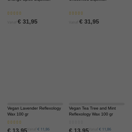
Waardering:
Waardering:
95%
100%
€ 31,95
€ 31,95
Vanaf
Vanaf
Vegan Lavender Reflexology
Vegan Tea Tree and Mint
Wax 100 gr
Reflexology Wax 100 gr
Waardering:
Rating:
100%
0%
€ 11,86
€ 11,86
Vanaf
Vanaf
€ 13,95
€ 13,95