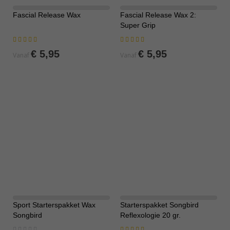
Fascial Release Wax
Fascial Release Wax 2:
Super Grip
Waardering:
Waardering:
94%
90%
€ 5,95
€ 5,95
Vanaf
Vanaf
Sport Starterspakket Wax
Starterspakket Songbird
-10%
-36%
Songbird
Reflexologie 20 gr.
Rating:
Waardering: