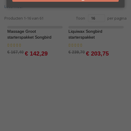
Lees meer
Producten
1
-
16
van
61
Toon
per pagina
Massage Groot
Liquiwax Songbird
-15%
-15%
starterspakket Songbird
starterspakket
Waardering:
Waardering:
100%
100%
Special
Special
€ 167,40
€ 239,70
€ 142,29
€ 203,75
Price
Price
Bestseller