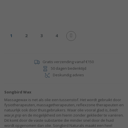
Pagina
U lees momenteel pagina
Pagina
Pagina
Pagina
1
2
3
4
Pagina
Volgende
Gratis verzending vanaf €150
50 dagen bedenktijd
Deskundig advies
Songbird Wax
Massagewax is net als olie een tussenstof. Het wordt gebruikt door
fysiotherapeuten, massagetherapeuten, reflexzone therapeuten en
natuurlijk ook door thuisgebruikers. Waar olie vooral glad is,
biedt
wax je grip
en de mogelijkheid om hierin zonder geklieder te variëren.
Dit komt door de vaste substantie die minder snel door de huid
wordt opgenomen dan olie. Songbird Naturals maakt een heel