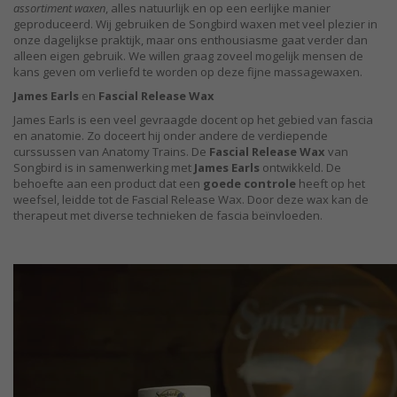
assortiment waxen
, alles natuurlijk en op een eerlijke manier
geproduceerd. Wij gebruiken de Songbird waxen met veel plezier in
onze dagelijkse praktijk, maar ons enthousiasme gaat verder dan
alleen eigen gebruik. We willen graag zoveel mogelijk mensen de
kans geven om verliefd te worden op deze fijne massagewaxen.
James Earls
en
Fascial Release Wax
James Earls is een veel gevraagde docent op het gebied van fascia
en anatomie. Zo doceert hij onder andere de verdiepende
curssussen van Anatomy Trains. De
Fascial Release Wax
van
Songbird is in samenwerking met
James Earls
ontwikkeld. De
behoefte aan een product dat een
goede controle
heeft op het
weefsel, leidde tot de Fascial Release Wax. Door deze wax kan de
therapeut met diverse technieken de fascia beïnvloeden.