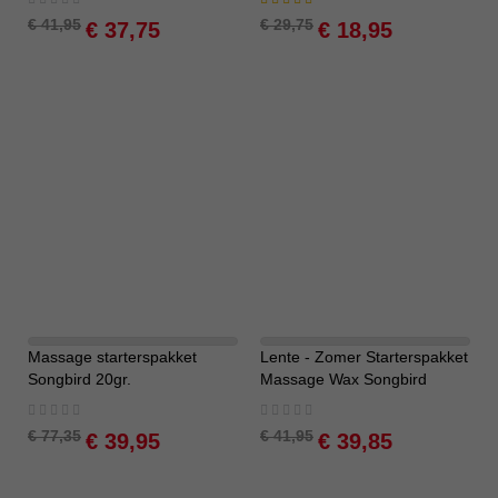
0%
80%
Special
Special
€ 41,95
€ 29,75
€ 37,75
€ 18,95
Price
Price
Massage starterspakket
Lente - Zomer Starterspakket
-48%
-5%
Songbird 20gr.
Massage Wax Songbird
Rating:
Rating:
0%
0%
Special
Special
€ 77,35
€ 41,95
€ 39,95
€ 39,85
Price
Price