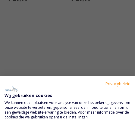
Privacybeleid
Reflexologie Starterspakket
Massage Starterspakket
-10%
-10%
Songbird
Songbird
Wij gebruiken cookies
Rating:
Waardering:
We kunnen deze plaatsen voor analyse van onze bezoekersgegevens, om
0%
90%
onze website te verbeteren, gepersonaliseerde inhoud te tonen en om u
Special
Special
€ 69,75
€ 83,70
€ 62,78
€ 75,33
een geweldige website-ervaring te bieden. Voor meer informatie over de
Price
Price
cookies die we gebruiken opent u de instellingen.