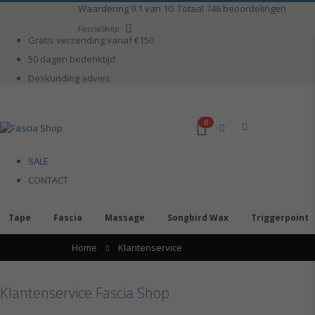
Ga
Waardering
9.1
van 10. Totaal
746
beoordelingen
naar
Taal
FasciaShop
de
Gratis verzending vanaf €150
inhoud
50 dagen bedenktijd
Deskunding advies
0
kar
SALE
CONTACT
Tape
Fascia
Massage
Songbird Wax
Triggerpoint
Home
Klantenservice
Klantenservice Fascia Shop