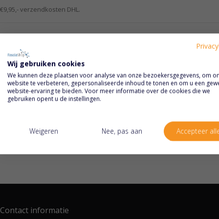
€9,95,- verzendkosten DHL.
Verzendingen naar Duitsland & Luxemburg
Privacy
€9,95,- verzendkosten DHL.
Wij gebruiken cookies
We kunnen deze plaatsen voor analyse van onze bezoekersgegevens, om o
Verzendingen overige landen binnen Europa
website te verbeteren, gepersonaliseerde inhoud te tonen en om u een gew
website-ervaring te bieden. Voor meer informatie over de cookies die we
Zie verzendkosten in het winkelmandje.
gebruiken opent u de instellingen.
Afhalen op locatie
Weigeren
Nee, pas aan
Accepteer all
Als je een product bestelt, kan je dit desgewenst ook afhalen in Deurne. J
maar je kan ook betalen bij afhalen (alleen pinnen). Het afhalen van jouw 
Contact informatie