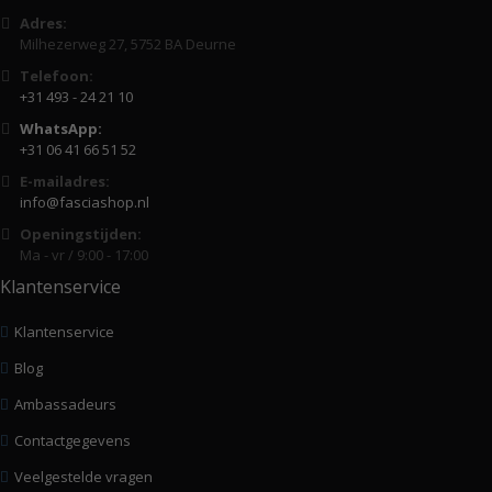
Adres:
Milhezerweg 27, 5752 BA Deurne
Telefoon:
+31 493 - 24 21 10
WhatsApp:
+31 06 41 66 51 52
E-mailadres:
info@fasciashop.nl
Openingstijden:
Ma - vr / 9:00 - 17:00
Klantenservice
Klantenservice
Blog
Ambassadeurs
Contactgegevens
Veelgestelde vragen