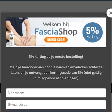
5% korting op je eerste bestelling?
Meld je hieronder aan door je naam en emailadres achter te
laten, en je ontvangt een kortingscode van 5% (niet geldig
Revalidatie
Cursussen
Merken
i.c.m. lopende aanbiedingen).
Type
your
name
Type
your