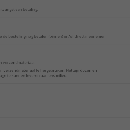
ntvangst van betaling.
je de bestelling nog betalen (pinnen) en/of direct meenemen.
 en verzendmateriaal.
en verzendmateriaal te hergebruiken. Het zijn dozen en
age te kunnen leveren aan ons milieu.