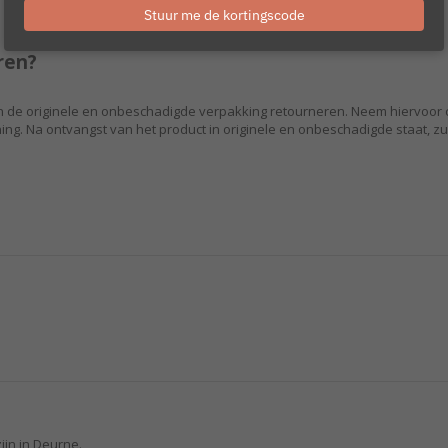
email
Stuur me de kortingscode
eren?
n de originele en onbeschadigde verpakking retourneren. Neem hiervoor co
ning. Na ontvangst van het product in originele en onbeschadigde staat,
ijn in Deurne.