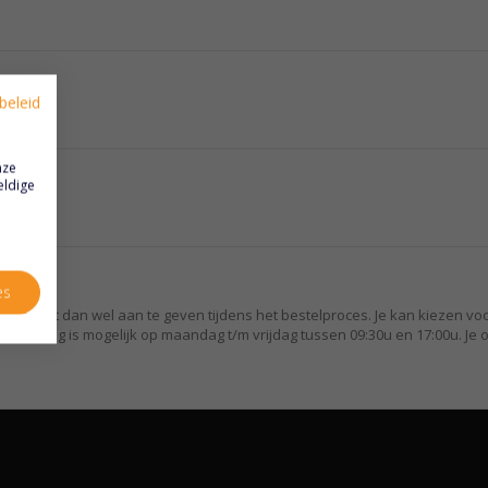
beleid
nze
eldige
es
e dient dit dan wel aan te geven tijdens het bestelproces. Je kan kiezen vo
bestelling is mogelijk op maandag t/m vrijdag tussen 09:30u en 17:00u. Je o