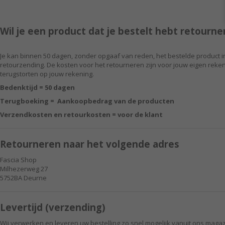
Wil je een product dat je bestelt hebt retourn
Je kan binnen 50 dagen, zonder opgaaf van reden, het bestelde product i
retourzending. De kosten voor het retourneren zijn voor jouw eigen reke
terugstorten op jouw rekening.
Bedenktijd = 50 dagen
Terugboeking = Aankoopbedrag van de producten
Verzendkosten en retourkosten = voor de klant
Retourneren naar het volgende adres
Fascia Shop
Milhezerweg 27
5752BA Deurne
Levertijd (verzending)
Wij verwerken en leveren uw bestelling zo snel mogelijk vanuit ons magaz