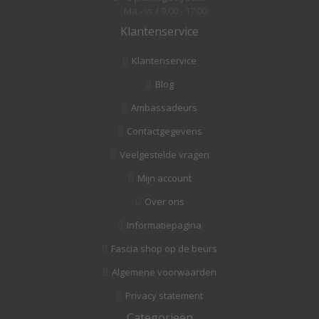
Ma - vr / 9:00 - 17:00
Klantenservice
Klantenservice
Blog
Ambassadeurs
Contactgegevens
Veelgestelde vragen
Mijn account
Over ons
Informatiepagina
Fascia shop op de beurs
Algemene voorwaarden
Privacy statement
Categorieën