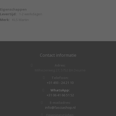
Eigenschappen
Eigenschappen
1-2 werkdagen
KLS Martin
Contact informatie
Adres:
Milhezerweg 27, 5752 BA Deurne
Telefoon:
+31 493 - 24 21 10
WhatsApp:
+31 06 41 66 51 52
E-mailadres:
info@fasciashop.nl
Openingstijden: