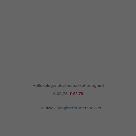
Reflexologie Starterspakket Songbird
Special
€ 69,75
€ 62,78
Price