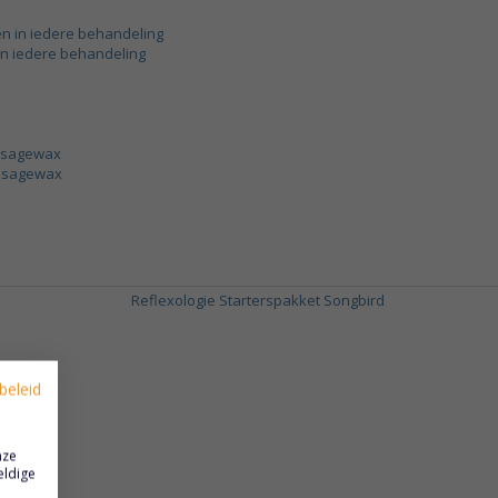
 in iedere behandeling
assagewax
beleid
nze
eldige