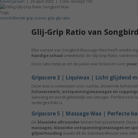
David Jansen
|
20 april 2022
|
2 min. leestijd
130
Tags:
verschillende grip scores
grip glij ratio
Glij-Grip Ratio van Songbi
Elke variant van Songbird Massage Wax heeft unieke ei
handige schaal
ontwikkeld: de Glij-Grip Ratio, variërend 
Deze ratio helpt je om de juiste wax te kiezen voor
jouw 
Gripscore 2 | Liquiwax | Licht glijdend 
Deze wax is ontworpen voor zachte, vloeiende behande
lichaamswerk, ontspanningsmassages en cupping
aanvang en wordt geleidelijk iets steviger. Perfect voor 
ondergeschikt is.
Gripscore 5 | Massage Wax | Perfecte bal
De
klassieke allrounder
binnen het assortiment. Deze 
massages, klassieke ontspanningsmassages en sp
glijverhouding
maakt dit de standaardkeuze voor vele