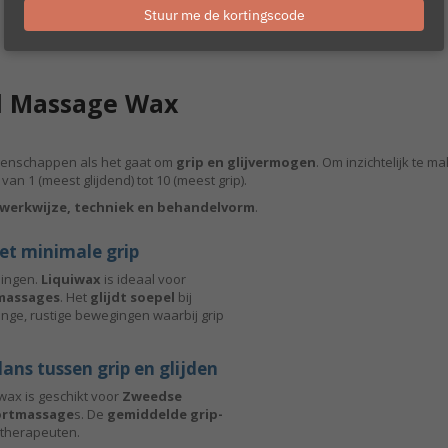
email
Stuur me de kortingscode
rd Massage Wax
genschappen als het gaat om
grip en glijvermogen
. Om inzichtelijk te
van 1 (meest glijdend) tot 10 (meest grip).
werkwijze, techniek en behandelvorm
.
met minimale grip
lingen.
Liquiwax
is ideaal voor
massages
. Het
glijdt soepel
bij
lange, rustige bewegingen waarbij grip
ans tussen grip en glijden
wax is geschikt voor
Zweedse
ortmassage
s. De
gemiddelde grip-
 therapeuten.