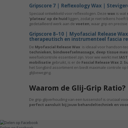
Gripscore 7 | Reflexology Wax | Stevigere
Speciaal ontwikkeld voor reflexologen. Deze
wax
is wat
‘plateau’ op de huid
liggen, zodat je niet telkens hoeft 
gedetailleerd werk aan de
voeten
, waar grip en precisie
Gripscore 8–10 | Myofascial Release Waxe
therapeutisch en instrumenteel fascia r
De
Myofascial Release Wax
is ideaal voor handson-te
technieken, bindweefselmassage, deep tissue mas
weefselcontrole essentieel zijn. Voor wie werkt met
IAST
mobilisatie
gebruikt, is er de
Fascial Release Wax 2: S
het Songbird assortiment en biedt maximale controle op
glijbeweging.
Waarom de Glij-Grip Ratio?
De grip-glijverhouding van een tussenstof is cruciaal voo
perfect aansluit bij jouw behandeltechniek en voo
Delen op Facebook