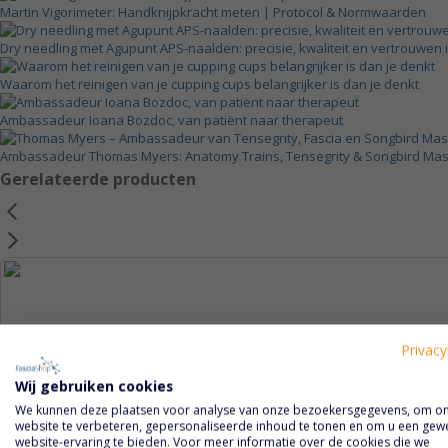
Martin Vigorimeter: Handknijpkracht meten | Protocol & Normwaarden
Dry needling met Agupunt APS-naalden: precisie, kwaliteit en vertrouwen
Waarom het reinigen van je cupping cups belangrijker is dan je denkt
Ambassadeur Ioana Bozdoc, van patiënt naar therapeut
Ambassadeur Thomas Myers: Anatomy Trains, Tensegrity & Songbird M
Gerelateerde producten
Privacy
Wij gebruiken cookies
We kunnen deze plaatsen voor analyse van onze bezoekersgegevens, om o
website te verbeteren, gepersonaliseerde inhoud te tonen en om u een gew
website-ervaring te bieden. Voor meer informatie over de cookies die we