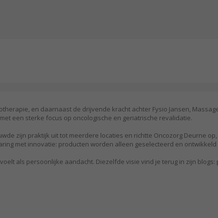
otherapie, en daarnaast de drijvende kracht achter Fysio Jansen, Massage
 met een sterke focus op oncologische en geriatrische revalidatie.
wde zijn praktijk uit tot meerdere locaties en richtte Oncozorg Deurne 
ervaring met innovatie: producten worden alleen geselecteerd en ontwikkel
t als persoonlijke aandacht. Diezelfde visie vind je terug in zijn blogs: p