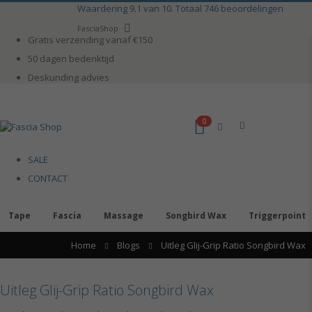
Ga
Waardering
9.1
van 10. Totaal
746
beoordelingen
naar
Taal
FasciaShop
de
Gratis verzending vanaf €150
inhoud
50 dagen bedenktijd
Deskunding advies
0
kar
SALE
CONTACT
Tape
Fascia
Massage
Songbird Wax
Triggerpoint
Home
Blogs
Uitleg Glij-Grip Ratio Songbird Wax
Uitleg Glij-Grip Ratio Songbird Wax