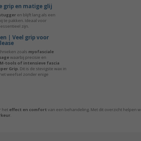
 grip en matige glij
stugger
en blijft lang als een
bij te pakken. Ideaal voor
 essentieel zijn.
n | Veel grip voor
elease
chnieken zoals
myofasciale
sage
waarbij precisie en
M-tools of intensieve fascia
uper Grip
. Dit is de stevigste wax in
 het weefsel zonder enige
r het
effect en comfort
van een behandeling. Met dit overzicht helpen we
rkeur
.