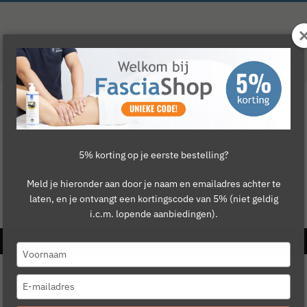
5% korting op je eerste bestelling?
Meld je hieronder aan door je naam en emailadres achter te
laten, en je ontvangt een kortingscode van 5% (niet geldig
Revalidatie
Cursussen
Merken
i.c.m. lopende aanbiedingen).
Type
your
name
Type
your