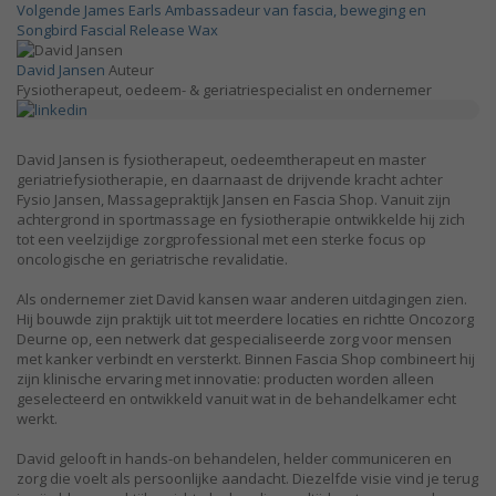
Volgende
James Earls Ambassadeur van fascia, beweging en
Songbird Fascial Release Wax
David Jansen
Auteur
Fysiotherapeut, oedeem- & geriatriespecialist en ondernemer
David Jansen is fysiotherapeut, oedeemtherapeut en master
geriatriefysiotherapie, en daarnaast de drijvende kracht achter
Fysio Jansen, Massagepraktijk Jansen en Fascia Shop. Vanuit zijn
achtergrond in sportmassage en fysiotherapie ontwikkelde hij zich
tot een veelzijdige zorgprofessional met een sterke focus op
oncologische en geriatrische revalidatie.
Als ondernemer ziet David kansen waar anderen uitdagingen zien.
Hij bouwde zijn praktijk uit tot meerdere locaties en richtte Oncozorg
Deurne op, een netwerk dat gespecialiseerde zorg voor mensen
met kanker verbindt en versterkt. Binnen Fascia Shop combineert hij
zijn klinische ervaring met innovatie: producten worden alleen
geselecteerd en ontwikkeld vanuit wat in de behandelkamer echt
werkt.
David gelooft in hands-on behandelen, helder communiceren en
zorg die voelt als persoonlijke aandacht. Diezelfde visie vind je terug