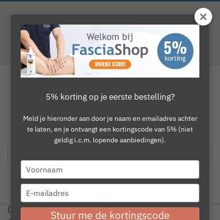
Ga
naar
Waardering
9.1
van 10. Totaal
746
beoordelingen
de
inhoud
Gratis verzending vanaf €150
50 dagen bedenktijd
Deskunding advies
Toggle
5% korting op je eerste bestelling?
Ambassadeur Rick Beerkens massage,
Nav
0
kar
ontspanning en welzijn
Meld je hieronder aan door je naam en emailadres achter
Ambassadeurs
te laten, en je ontvangt een kortingscode van 5% (niet
David Jansen
|
01 juni 2026
|
3 min. leestijd
98
geldig i.c.m. lopende aanbiedingen).
Tags:
Type
Rick Beerkens
praktijk Esotherapie
masssage
SALE
your
name
CONTACT
Type
Rick Beerkens ambassadeur van
your
ontspanning, klachtgericht werken en
email
Stuur me de kortingscode