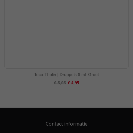
Toco-Tholin | Druppels 6 ml. Groot
Special
€ 5,95
€ 4,95
Price
Contact informatie