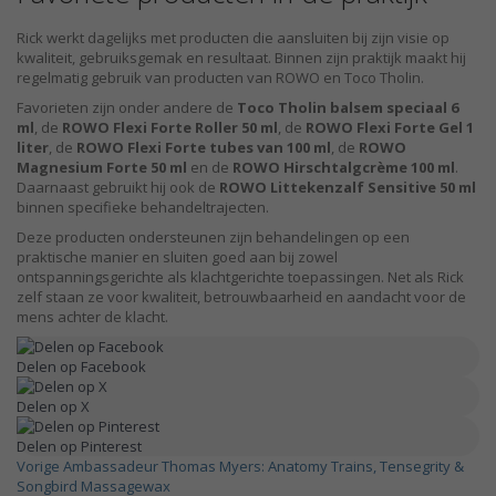
Rick werkt dagelijks met producten die aansluiten bij zijn visie op
kwaliteit, gebruiksgemak en resultaat. Binnen zijn praktijk maakt hij
regelmatig gebruik van producten van ROWO en Toco Tholin.
Favorieten zijn onder andere de
Toco Tholin balsem speciaal 6
ml
, de
ROWO Flexi Forte Roller 50 ml
, de
ROWO Flexi Forte Gel 1
liter
, de
ROWO Flexi Forte tubes van 100 ml
, de
ROWO
Magnesium Forte 50 ml
en de
ROWO Hirschtalgcrème 100 ml
.
Daarnaast gebruikt hij ook de
ROWO Littekenzalf Sensitive 50 ml
binnen specifieke behandeltrajecten.
Deze producten ondersteunen zijn behandelingen op een
praktische manier en sluiten goed aan bij zowel
ontspanningsgerichte als klachtgerichte toepassingen. Net als Rick
zelf staan ze voor kwaliteit, betrouwbaarheid en aandacht voor de
mens achter de klacht.
Delen op Facebook
Delen op X
Delen op Pinterest
Vorige
Ambassadeur Thomas Myers: Anatomy Trains, Tensegrity &
Songbird Massagewax