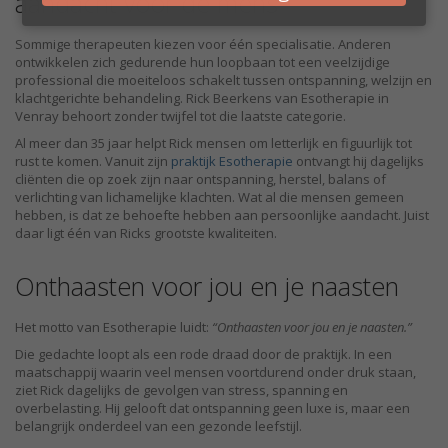
aandacht voor de mens
Sommige therapeuten kiezen voor één specialisatie. Anderen
ontwikkelen zich gedurende hun loopbaan tot een veelzijdige
professional die moeiteloos schakelt tussen ontspanning, welzijn en
klachtgerichte behandeling. Rick Beerkens van Esotherapie in
Venray behoort zonder twijfel tot die laatste categorie.
Al meer dan 35 jaar helpt Rick mensen om letterlijk en figuurlijk tot
rust te komen. Vanuit zijn
praktijk Esotherapie
ontvangt hij dagelijks
cliënten die op zoek zijn naar ontspanning, herstel, balans of
verlichting van lichamelijke klachten. Wat al die mensen gemeen
hebben, is dat ze behoefte hebben aan persoonlijke aandacht. Juist
daar ligt één van Ricks grootste kwaliteiten.
Onthaasten voor jou en je naasten
Het motto van Esotherapie luidt:
“Onthaasten voor jou en je naasten.”
Die gedachte loopt als een rode draad door de praktijk. In een
maatschappij waarin veel mensen voortdurend onder druk staan,
ziet Rick dagelijks de gevolgen van stress, spanning en
overbelasting. Hij gelooft dat ontspanning geen luxe is, maar een
belangrijk onderdeel van een gezonde leefstijl.