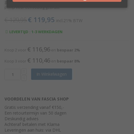
gewrichten. De
1-liter potten
worden geleverd met een gratis
pomp voor eenvoudig gebruik.
€ 119,95
€ 129,95
Special
incl.21% BTW
Price
LEVERTIJD : 1-3 WERKDAGEN
€ 116,96
Koop 2 voor
en
bespaar
2
%
€ 110,46
Koop 3 voor
en
bespaar
8
%
In Winkelwagen
VOORDELEN VAN FASCIA SHOP
Gratis verzending vanaf €150,-
Een retourtermijn van 50 dagen
Deskundig advies
Achteraf betalen met Klarna
Leveringen aan huis: via DHL