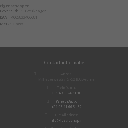
Eigenschappen
Eigenschappen
1-3 werkdagen
4005833406681
Rowo
Contact informatie
Adres:
Milhezerweg 27, 5752 BA Deurne
Telefoon:
+31 493 - 24 21 10
WhatsApp:
+31 06 41 66 51 52
E-mailadres:
info@fasciashop.nl