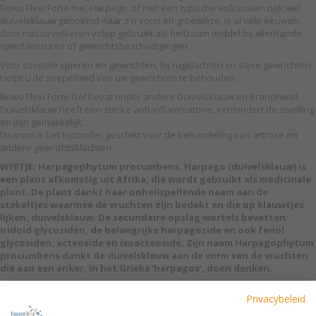
Rowo Flexi Forte met Harpago, of met een typische volksnaam ook wel
duivelsklauw genoemd naar z'n vorm en groeiwijze, is al vele eeuwen
door natuurvolkeren volop gebruikt als heilzaam middel bij allerhande
spierblessures of gewrichtsbeschadigingen.
Voor soepele spieren en gewrichten, bij rugklachten en stijve gewrichten.
Helpt u de soepelheid van uw gewrichten te behouden.
Rowo Flexi Forte Gel bevat onder andere Duivelsklauw en Brandnetel.
Duivelsklauw heeft een sterke anti-inflammatoire, vermindert de zwelling
en pijn gemakkelijk.
Daarom is het bijzonder geschikt voor de behandeling van artrose en
andere gewrichtsklachten.
WEETJE: Harpagophytum procumbens. Harpago (duivelsklauw) is
een plant afkomstig uit Afrika, die wordt gebruikt als medicinale
plant. De plant dankt haar onheilspellende naam aan de
stekeltjes waarmee de vruchten zijn bedekt en die op klauwtjes
lijken: duivelsklauw. De secundaire opslag wortels bevatten
iridoid glycosiden, de belangrijke harpagoside en ook fenol
glycosiden, acteoside en isoacteoside. Zijn naam Harpagophytum
procumbens dankt de duivelsklauw aan de vorm van de vruchten
die aan een anker, in het Grieks ‘harpagos’, doen denken.
Verwarmt intensief diep
Privacybeleid
Verzorgt en beschermt de huid