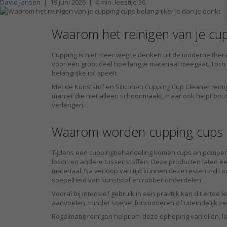
David Jansen
|
19 juni 2026
|
4 min. leestijd
36
Waarom het reinigen van je cup
Cupping is niet meer weg te denken uit de moderne thera
voor een groot deel hoe lang je materiaal meegaat. Toch 
belangrijke rol speelt.
Met de Kunststof en Siliconen Cupping Cup Cleaner rein
manier die niet alleen schoonmaakt, maar ook helpt om 
verlengen.
Waarom worden cupping cups
Tijdens een cuppingbehandeling komen cups en pompen 
lotion en andere tussenstoffen. Deze producten laten e
materiaal. Na verloop van tijd kunnen deze resten zich
soepelheid van kunststof en rubber onderdelen.
Vooral bij intensief gebruik in een praktijk kan dit ertoe
aanvoelen, minder soepel functioneren of uiteindelijk z
Regelmatig reinigen helpt om deze ophoping van oliën, 