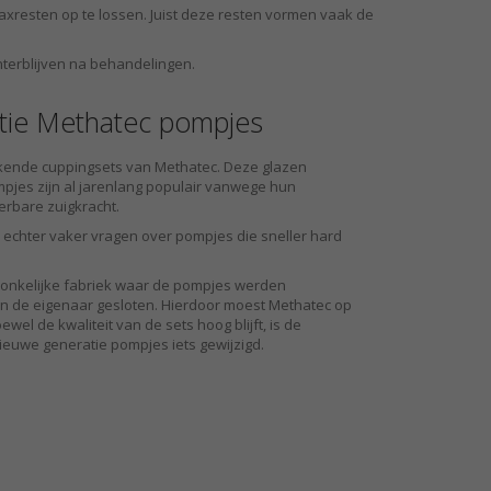
axresten op te lossen. Juist deze resten vormen vaak de
hterblijven na behandelingen.
tie Methatec pompjes
kende cuppingsets van Methatec. Deze glazen
pjes zijn al jarenlang populair vanwege hun
rbare zuigkracht.
echter vaker vragen over pompjes die sneller hard
ronkelijke fabriek waar de pompjes werden
an de eigenaar gesloten. Hierdoor moest Methatec op
el de kwaliteit van de sets hoog blijft, is de
ieuwe generatie pompjes iets gewijzigd.