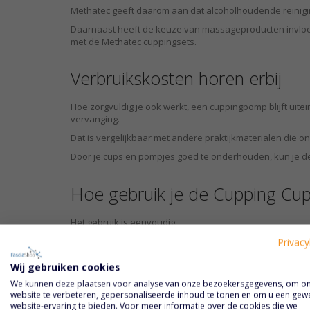
Methatec geeft daarom aan dat alcoholhoudende reinig
Daarnaast heeft de keuze van massageproducten invloed
met de Methatec cuppingsets.
Verbruikskosten horen erbij
Hoe zorgvuldig je ook werkt, een cuppingpomp blijft uitei
vervanging.
Dat is vergelijkbaar met andere praktijkmaterialen die ond
Door je cups en pompjes goed te onderhouden, kun je de
Hoe gebruik je de Cupping Cup
Het gebruik is eenvoudig:
Breng de cleaner direct aan op de cup of pomp.
Privacy
Wrijf het product goed over het oppervlak.
Wij gebruiken cookies
Spoel af met water.
We kunnen deze plaatsen voor analyse van onze bezoekersgegevens, om o
website te verbeteren, gepersonaliseerde inhoud te tonen en om u een gew
Droog het materiaal met een pluisvrije doek.
website-ervaring te bieden. Voor meer informatie over de cookies die we