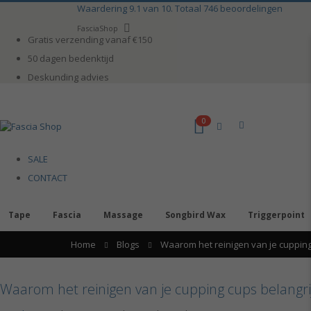
Ga
Waardering
9.1
van 10. Totaal
746
beoordelingen
naar
Taal
FasciaShop
de
Gratis verzending vanaf €150
inhoud
50 dagen bedenktijd
Deskunding advies
0
kar
SALE
CONTACT
Tape
Fascia
Massage
Songbird Wax
Triggerpoint
Home
Blogs
Waarom het reinigen van je cupping 
Waarom het reinigen van je cupping cups belangrij