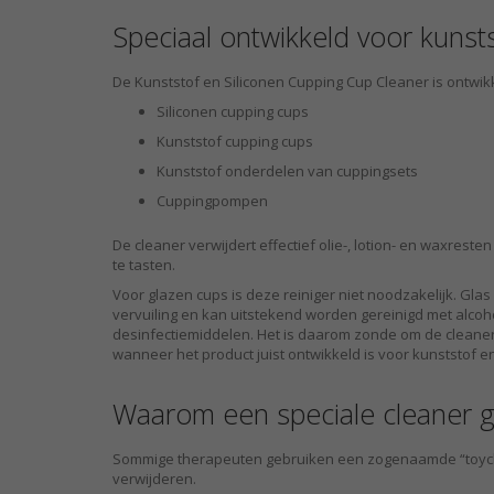
Speciaal ontwikkeld voor kunsts
De Kunststof en Siliconen Cupping Cup Cleaner is ontwikk
Siliconen cupping cups
Kunststof cupping cups
Kunststof onderdelen van cuppingsets
Cuppingpompen
De cleaner verwijdert effectief olie-, lotion- en waxres
te tasten.
Voor glazen cups is deze reiniger niet noodzakelijk. Glas
vervuiling en kan uitstekend worden gereinigd met alcoh
desinfectiemiddelen. Het is daarom zonde om de cleaner
wanneer het product juist ontwikkeld is voor kunststof en
Waarom een speciale cleaner g
Sommige therapeuten gebruiken een zogenaamde “toyclea
verwijderen.