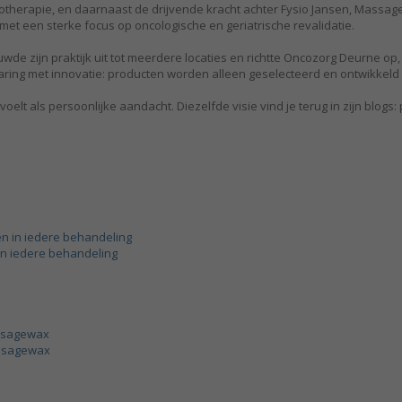
otherapie, en daarnaast de drijvende kracht achter Fysio Jansen, Massage
 met een sterke focus op oncologische en geriatrische revalidatie.
wde zijn praktijk uit tot meerdere locaties en richtte Oncozorg Deurne 
ervaring met innovatie: producten worden alleen geselecteerd en ontwikkel
t als persoonlijke aandacht. Diezelfde visie vind je terug in zijn blogs: p
 in iedere behandeling
assagewax