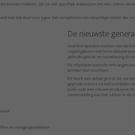
ie kunnen hebben, zijn ze niet specifiek ontworpen om olie-, lotion- en w
keld met dat doel voor ogen: het verwijderen van vetachtige resten die ac
De nieuwste genera
Veel therapeuten werken met de be
cuppingglazen met losse blauwe pom
gebruiksgemak en nauwkeurig dosee
De afgelopen periode ontvangen we 
worden dan voorheen.
Dit heeft een achtergrond. De oorsp
geproduceerd is na het overlijden v
zoek naar een nieuwe producent. Hoew
samenstelling van het rubber in de n
eriaal
ffen en reinigingsmiddelen