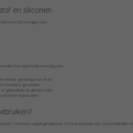
tof en siliconen
eld voor het reinigen van:
ten zonder het oppervlak onnodig aan
 is minder gevoelig voor deze
ol of andere geschikte
 te gebruiken op glazen cups
 siliconen materialen.
ebruiken?
ner” voor hun cuppingmateriaal. Deze producten zijn oorspronkelijk on