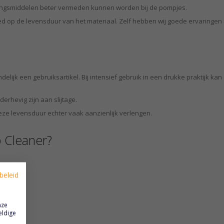
ingsmiddelen beter vermeden kunnen worden bij de pompjes.
 op de levensduur van het materiaal. Zelf hebben wij goede ervaringen
ndelijk een gebruiksartikel. Bij intensief gebruik in een drukke praktijk k
erhevig zijn aan slijtage.
ze levensduur echter vaak aanzienlijk verlengen.
 Cleaner?
beleid
nze
eldige