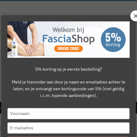
5% korting op je eerste bestelling?
Meld je hieronder aan door je naam en emailadres achter te
laten, en je ontvangt een kortingscode van 5% (niet geldig
Revalidatie
Cursussen
Merken
i.c.m. lopende aanbiedingen).
cups belangrijker is dan je denkt
Type
your
name
Type
ker is dan je denkt
your