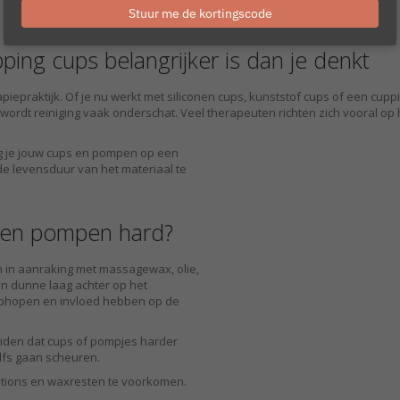
email
Stuur me de kortingscode
ping cups belangrijker is dan je denkt
piepraktijk. Of je nu werkt met siliconen cups, kunststof cups of een c
wordt reiniging vaak onderschat. Veel therapeuten richten zich vooral op 
ig je jouw cups en pompen op een
de levensduur van het materiaal te
 en pompen hard?
in aanraking met massagewax, olie,
en dunne laag achter op het
 ophopen en invloed hebben op de
 leiden dat cups of pompjes harder
elfs gaan scheuren.
lotions en waxresten te voorkomen.