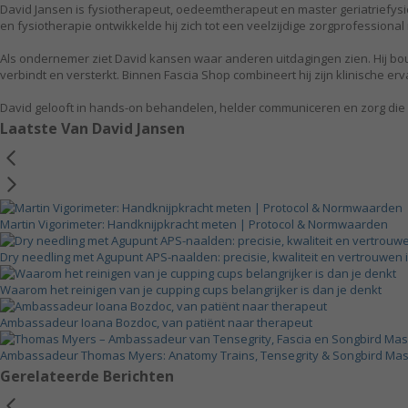
David Jansen is fysiotherapeut, oedeemtherapeut en master geriatriefysi
en fysiotherapie ontwikkelde hij zich tot een veelzijdige zorgprofessional
Als ondernemer ziet David kansen waar anderen uitdagingen zien. Hij bou
verbindt en versterkt. Binnen Fascia Shop combineert hij zijn klinische 
David gelooft in hands-on behandelen, helder communiceren en zorg die voel
Laatste Van David Jansen
Martin Vigorimeter: Handknijpkracht meten | Protocol & Normwaarden
Dry needling met Agupunt APS-naalden: precisie, kwaliteit en vertrouwen
Waarom het reinigen van je cupping cups belangrijker is dan je denkt
Ambassadeur Ioana Bozdoc, van patiënt naar therapeut
Ambassadeur Thomas Myers: Anatomy Trains, Tensegrity & Songbird M
Gerelateerde Berichten