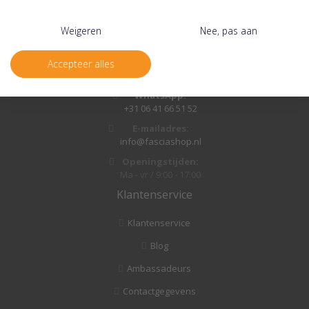
Contact informatie
Adres:
Weigeren
Nee, pas aan
Milhezerweg 27, 5752 BA Deurne
Telefoon:
Accepteer alles
+31 493 - 24 21 10
WhatsApp:
+31 06 41 66 51 52
E-mailadres:
info@fasciashop.nl
Openingstijden:
Ma - vr / 9:00 - 17:00
Klantenservice
Klantenservice
Blog
Ambassadeurs
Contactgegevens