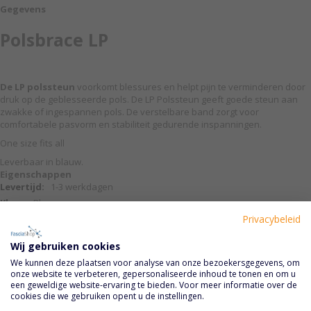
Gegevens
Polsbrace LP
De LP polssteun
voorkomt blessures en helpt pijn te verminderen door
druk op de geblesseerde pols. De LP Polssteun geeft goede steun aan
zwakke of ingespannen pols. De verstelbare band zorgt voor
comfortabele pasvorm en stabiliteit gedurende inspanningen.
One size fits all
Leverbaar in blauw.
Eigenschappen
Eigenschappen
1-3 werkdagen
Blauw
LP
Privacybeleid
Wij gebruiken cookies
We kunnen deze plaatsen voor analyse van onze bezoekersgegevens, om
onze website te verbeteren, gepersonaliseerde inhoud te tonen en om u
een geweldige website-ervaring te bieden. Voor meer informatie over de
cookies die we gebruiken opent u de instellingen.