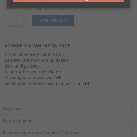
€ 12,45
Koop 3 voor
en
bespaar
4
%
In Winkelwagen
VOORDELEN VAN FASCIA SHOP
Gratis verzending vanaf €150,-
Een retourtermijn van 50 dagen
Deskundig advies
Achteraf betalen met Klarna
Leveringen aan huis: via DHL
Leveringen naar een pick-up point: via DHL
Gegevens
Eigenschappen
Reviews <span class="counter">1</span>