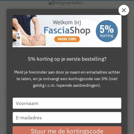
Ga
naar
Waardering
9.1
van 10. Totaal
746
beoordelingen
de
inhoud
Gratis verzending vanaf €150
50 dagen bedenktijd
Deskunding advies
Toggle
5% korting op je eerste bestelling?
Nav
Ga
0
naar
Ga
kar
het
naar
Meld je hieronder aan door je naam en emailadres achter
einde
het
te laten, en je ontvangt een kortingscode van 5% (niet
Merk:
LP
van
begin
geldig i.c.m. lopende aanbiedingen).
Polsbrace LP
de
van
afbeeldingen-
de
(
1
Review
)
Waardering:
gallerij
afbeeldingen-
Type
80
100
% of
gallerij
SALE
your
€ 12,95
€ 15,95
Special
incl.9% BTW
name
CONTACT
Type
your
Price
LEVERTIJD : 1-3 WERKDAGEN
email
Stuur me de kortingscode