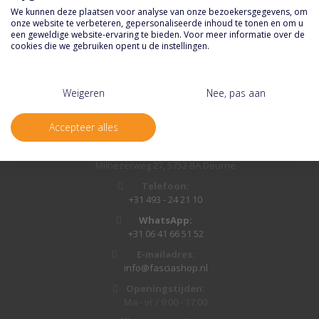
Blauw
We kunnen deze plaatsen voor analyse van onze bezoekersgegevens, om
onze website te verbeteren, gepersonaliseerde inhoud te tonen en om u
LP
een geweldige website-ervaring te bieden. Voor meer informatie over de
cookies die we gebruiken opent u de instellingen.
Weigeren
Nee, pas aan
Contact informatie
Accepteer alles
Adres:
Milhezerweg 27, 5752 BA Deurne
Telefoon:
+31 493 - 24 21 10
WhatsApp:
+31 06 41 66 51 52
E-mailadres:
info@fasciashop.nl
Openingstijden:
Ma - vr / 9:00 - 17:00