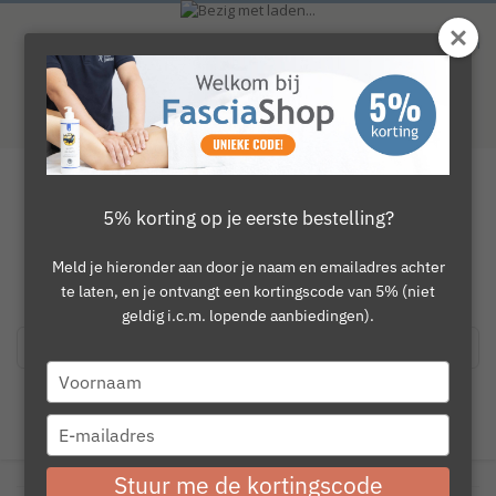
Ga
naar
Waardering
9.1
van 10. Totaal
746
beoordelingen
de
inhoud
Gratis verzending vanaf €150
50 dagen bedenktijd
Deskunding advies
Toggle
5% korting op je eerste bestelling?
Nav
Ga
0
naar
Ga
kar
het
naar
Meld je hieronder aan door je naam en emailadres achter
einde
het
te laten, en je ontvangt een kortingscode van 5% (niet
Merk:
LP
van
begin
geldig i.c.m. lopende aanbiedingen).
Brace Knie LP
de
van
afbeeldingen-
de
(
2
Reviews
)
Waardering:
gallerij
afbeeldingen-
Type
100
100
% of
gallerij
SALE
your
€ 28,45
Vanaf
incl.9% BTW
name
CONTACT
Type
your
LEVERTIJD : 1-3 WERKDAGEN
email
Stuur me de kortingscode